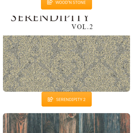
WOOD’N STONE
เ
ป
อ
ร์
ติ
ด
ผ
นั
ง
SERENDIPITY 2
ว
อ
ล
เ
ป
เ
ป
อ
SERENDIPITY 2
ร์
แ
ค
ต
ต
า