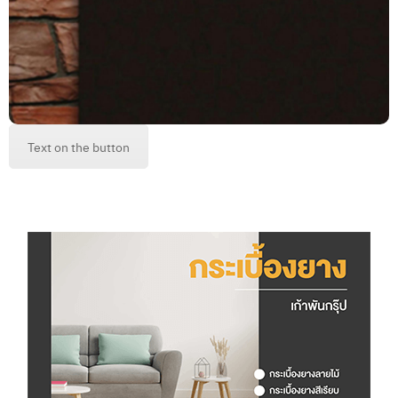
THE STONE THERAPY
เ
ร
า
วิ
ธี
ก
า
Text on the button
ร
สั่
ง
ซื้
อ
บ
ท
ค
ว
า
ม
ติ
ด