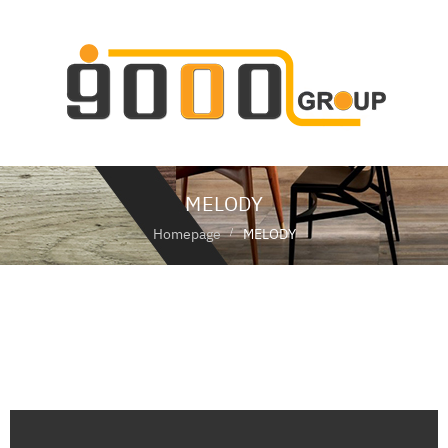
ห
น้
า
แ
ร
ก
MELODY
เ
กี่
Homepage
MELODY
ย
ว
กั
MELODY
บ
เ
ร
า
สิ
น
ค้