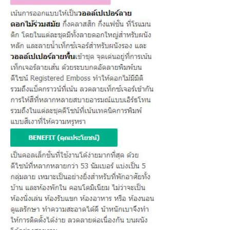
ต่
อ
เ
ร
า