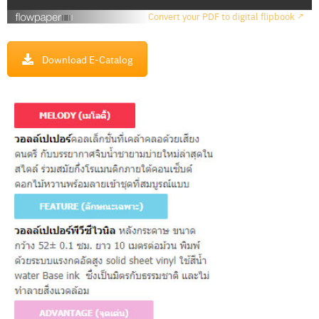
เ
Convert your PDF to digital flipbook ↗
ร
า
Download E-Catalog
วิ
ธี
ก
า
ร
สั่
ง
ซื้
อ
บ
ท
ค
ว
า
ม
ติ
ด