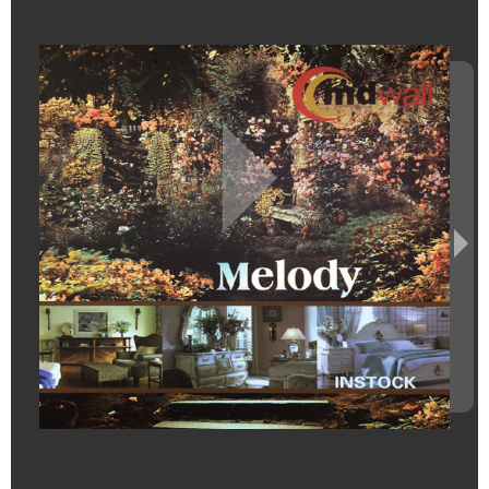
า
ข
อ
ง
เ
ร
า
โ
ป
ร
โ
ม
ชั่
น
บ
ริ
ก
า
ร
ข
อ
ง