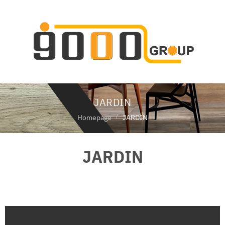
ห
น้
า
แ
ร
ก
JARDIN
เ
กี่
Homepage
JARDIN
ย
ว
กั
JARDIN
บ
เ
ร
า
สิ
น
ค้