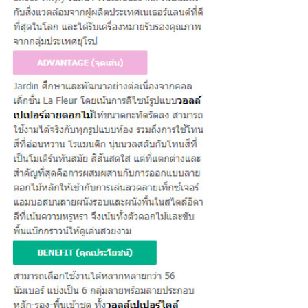
ต่
อ
เ
ร
า