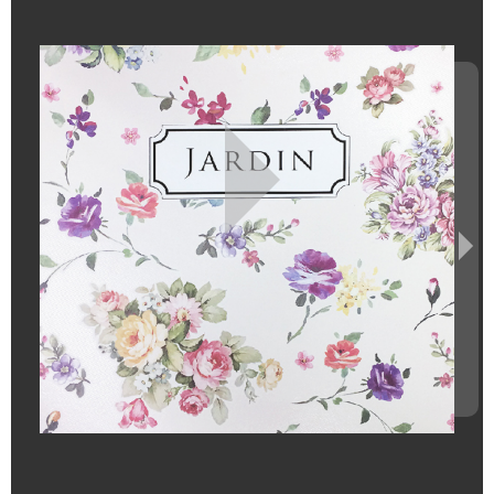
า
ข
อ
ง
เ
ร
า
โ
ป
ร
โ
ม
ชั่
น
บ
ริ
ก
า
ร
ข
อ
ง