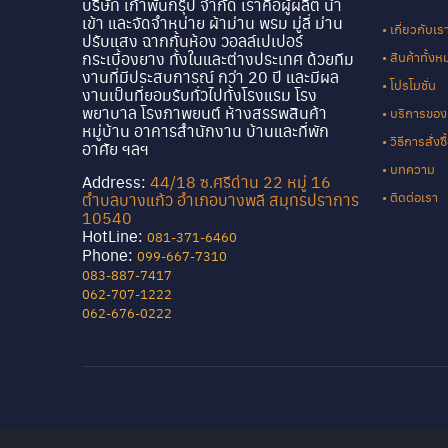
บริษัท เก้าพันกรุ๊ป จำกัด เราคือผู้ผลิต นำ
เข้า และจัดจำหน่าย ผ้าม่าน พรม มู่ลี่ ม่าน
• เกี่ยวกับเร
ปรับแสง ฉากกั้นห้อง วอลล์เปเปอร์
กระเบื้องยาง ทั้งในและต่างประเทศ ด้วยทีม
• สินค้าทั้ง
งานที่มีประสบการณ์ กว่า 20 ปี และมีผล
• โปรโมชั่น
งานเป็นที่ยอมรับทั่วไปทั้งโรงแรม โรง
พยาบาล โรงภาพยนต์ ห้างสรรพสินค้า
• บริการของ
หมู่บ้าน อาคารสำนักงาน บ้านและที่พัก
• วิธีการสั่ง
อาศัย ฯลฯ
• บทความ
Address:
44/18 ซ.ศรีด่าน 22 หมู่ 16
• ติดต่อเรา
ตำบลบางแก้ว อำเภอบางพลี สมุทรปราการ
10540
HotLine:
081-371-6460
Phone:
099-667-7310
083-887-7417
062-707-1222
062-676-0222