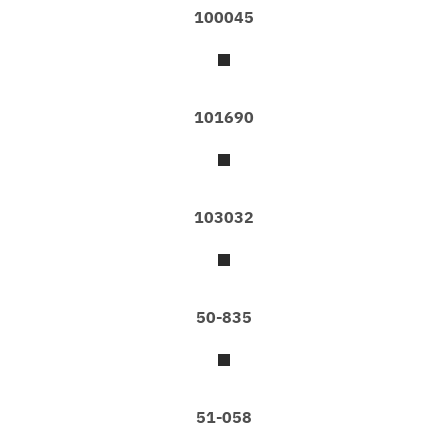
G
100045
E
O
F
S
T
O
101690
N
E
B
U
103032
T
T
E
R
F
50-835
L
Y
E
C
O
51-058