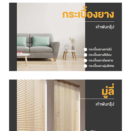
O
R
W
E
G
I
A
N
F
O
R
E
S
T
O
K
W
I
N
D
O
W