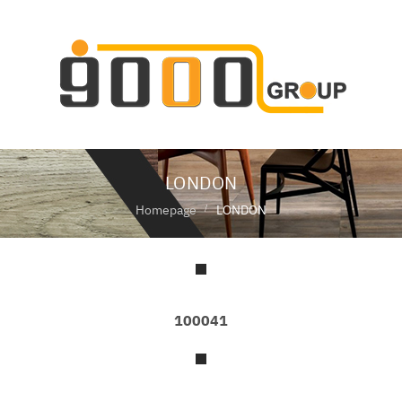
ห
น้
า
แ
ร
ก
LONDON
เ
กี่
Homepage
LONDON
ย
ว
กั
บ
เ
ร
100041
า
สิ
น
ค้