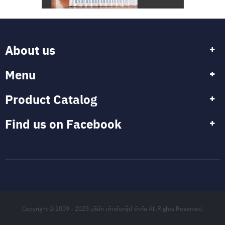
น
ห้
อ
ง
About us
พ
ร
Menu
ม
ปู
พื้
Product Catalog
น
Find us on Facebook
โ
ป
ร
โ
ม
ชั่
น
บ
ริ
Copyright © 2009 - 2025 บริษัท เก้าพันกรุ๊ป จำกัด All Rights Reserved.
ก