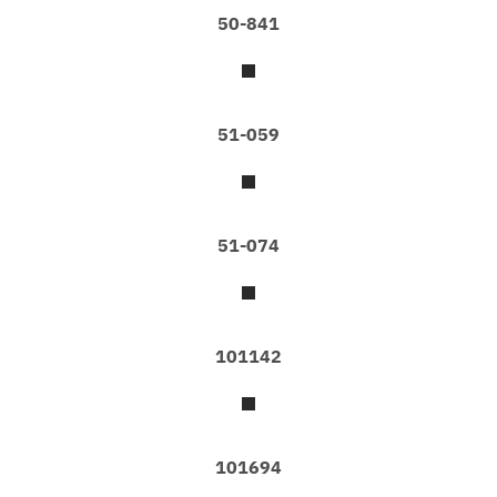
50-841
I
N
L
O
F
T
51-059
S
T
Y
L
E
51-074
L
A
R
T
101142
E
L
A
R
T
101694
E