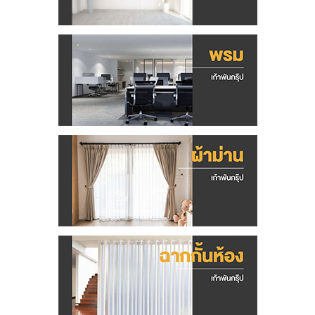
มู่
ลี่
อ
ลู
มิ
เ
นี
ย
ม
ม่
า
น
ป
รั
บ
แ
ส
ง
ฉ
า
ก
กั้