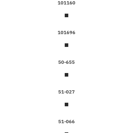
101160
า
ข
อ
ง
เ
ร
101696
า
ก
ร
ะ
50-655
เ
บื้
อ
ง
ย
51-027
า
ง
ว
อ
ล
51-066
เ
ป