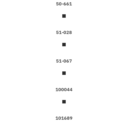
ล็
50-661
อ
ก
ว
อ
51-028
ล
เ
ป
เ
ป
51-067
อ
ร์
ติ
ด
ผ
นั
100044
ง
ล
า
ย
ต่
า
101689
ง
ๆ