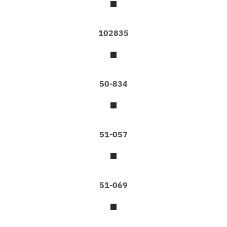
C
O
102835
L
L
E
C
T
50-834
I
O
N
S
W
A
51-057
L
L
P
A
P
51-069
E
R
A