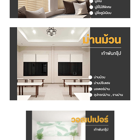
F
I
L
M
&
S
T
I
C
K
E
R
ผ้
า
ม่
า
น
มู่
ลี่
ไ
ม้
&