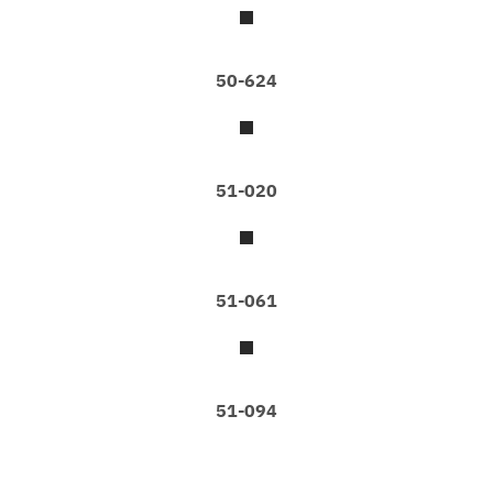
I
I
K
50-624
I
D
S
@
H
51-020
O
M
E
N
51-061
O
N
W
O
V
E
51-094
N
N