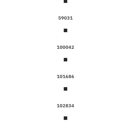
เ
ป
อ
59031
ร์
ติ
ด
ผ
นั
ง
100042
ว
อ
ล
เ
101686
ป
เ
ป
อ
ร์
102834
แ
ค
ต
ต
า