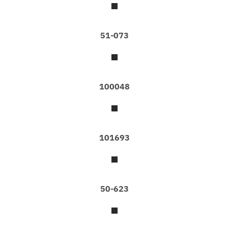
C
O
D
E
51-073
L
I
A
G
100048
O
D
Z
I
L
101693
L
A
L
O
50-623
N
D
O
N