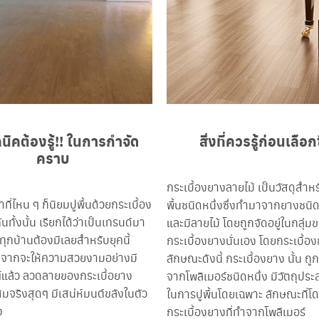
นิคต้องรู้!! ในการกำจัด
สิ่งที่ควรรู้ก่อนเลือกซ
คราบ
กระเบื้องยางลายไม้ เป็นวัสดุสำห
่ว่าที่ไหน ๆ ก็นิยมปูพื้นด้วยกระเบื้อง
พื้นชนิดหนึ่งซึ่งทำมาจากยางชนิด
นทั้งนั้น เรียกได้ว่าเป็นเทรนด์มา
และมีลายไม้ โดยถูกจัดอยู่ในกลุ่ม
ทุกบ้านต้องมีเลยสำหรับยุคนี้
กระเบื้องยางนั่นเอง โดยกระเบื้อง
จากจะให้ความสวยงามอย่างมี
ลักษณะดังนี้ กระเบื้องยาง นั้น ถู
์แล้ว ลวดลายของกระเบื้อยาง
จากโพลิเมอร์ชนิดหนึ่ง มีวัตถุประสง
สมจริงสุดๆ มีเสน่ห์มนต์ขลังในตัว
ในการปูพื้นโดยเฉพาะ ลักษณะที่โ
ง
กระเบื้องยางที่ทำจากโพลีเมอร์