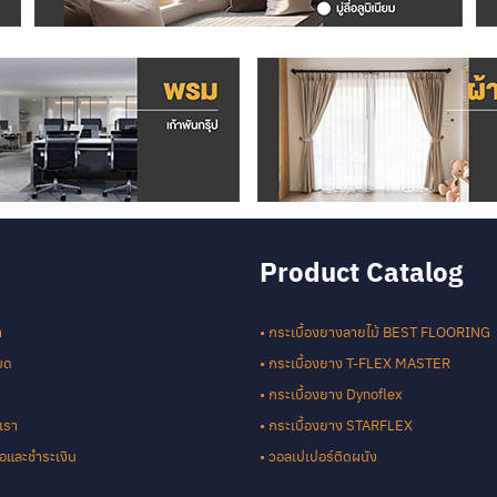
Product Catalog
า
• กระเบื้องยางลายไม้ BEST FLOORING
หมด
• กระเบื้องยาง T-FLEX MASTER
• กระเบื้องยาง Dynoflex
เรา
• กระเบื้องยาง STARFLEX
ซื้อและชำระเงิน
• วอลเปเปอร์ติดผนัง