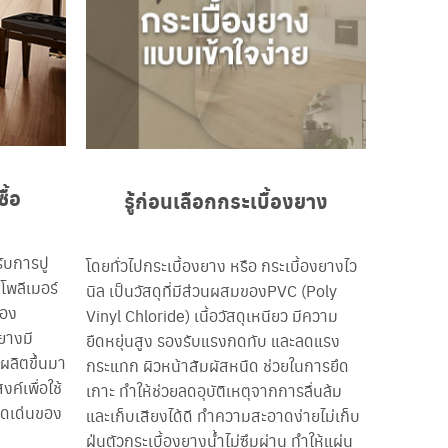
ื้อ
รู้ก่อนเลือกกระเบื้องยาง
รับการปู
โดยทั่วไปกระเบื้องยาง หรือ กระเบื้องยางไว
โพลีเมอร์
นิล เป็นวัสดุที่มีส่วนผสมของPVC (Poly
ของ
Vinyl Chloride) เนื้อวัสดุเหนียว มีความ
ยางมี
ยืดหยุ่นสูง รองรับแรงกดทับ และลดแรง
กผลิตขึ้นมา
กระแทก ผิวหน้าสัมผัสหนืด ช่วยในการยึด
ค์เพื่อใช้
เกาะ ทำให้ช่วยลดอุบัติเหตุจากการลื่นล้ม
ดดเด่นของ
และเก็บเสียงได้ดี ทำความสะอาดง่ายไม่เก็บ
ฝุ่นตัวกระเบื้องยางน้ำไม่ซึมผ่าน ทำให้แผ่น