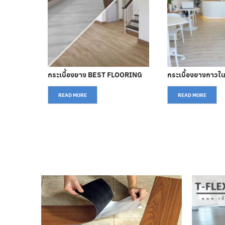
X
กระเบื้องยาง BEST FLOORING
กระเบื้องยางกาวใ
READ MORE
READ MORE