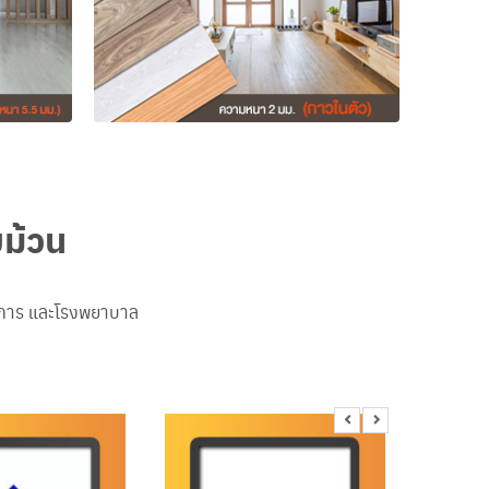
บม้วน
าชการ และโรงพยาบาล