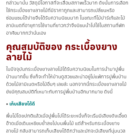
กล่าวมานั้น วัสดุมีโอกาสที่จะเสื่อมสภาพเร็วมาก ดังนั้นการเลือก
า
ใช้กระเบื้องยางลายไม้ที่มีราคาถูกและสามารถเปลี่ยนหรือ
ย
ไ
ซ่อมแซมได้ง่ายจึงได้รับความนิยมมาก ในขณะที่ไม้ปาร์เก้และไม้
ม้
ลามิเนตที่อายุการใช้งานที่ยาวกว่าจึงนิยมนำไปใช้ในสถานที่พัก
(
อาศัยมากกว่านั่นเอง
สิ่
ง
คุณสมบัติของ กระเบื้องยาง
ที่
ค
ลายไม้
ว
ร
รู้
ในปัจจุบันกระเบื้องยางลายไม้ได้รับความนิยมในการนำมาปูพื้น
ก่
อ
บ้านมากขึ้น ซึ่งก็จะทำให้บ้านดูสวยและน่าอยู่ไม่แพ้การปูพื้นบ้าน
น
ด้วยไม้ลามิเนตหรือไม้อื่นๆ เลยล่ะ นอกจากนี้กระเบื้องยางลายไม้
เ
ยังมีคุณสมบัติที่เหมาะกับการปูพื้นบ้านอีกมากมาย ดังนี้
ลื
อ
ก
•
เก็บเสียงได้ดี
ซื้
อ
พื้นไม้โดยปกติแล้วเมื่อปูพื้นไปได้ระยะหนึ่งก็จะเริ่มมีเสียงดังเอี๊ยด
)
อ๊าดเมื่อเดินเหยียบย่ำลงไปบนพื้นไม้ แต่สำหรับกระเบื้องยาง
ลายไม้ กลับสามารถเก็บเสียงได้ดีกว่าและมักจะมีเสียงที่นุ่มนวล
กำ