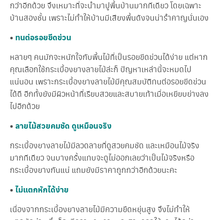
กว่าอีกด้วย จึงเหมาะที่จะนำมาปูพื้นบ้านมากทีเดียว โดยเฉพาะ
จั
ด
บ้านสองชั้น เพราะไม่ทำให้บ้านมีเสียงพื้นดังจนน่ารำคาญนั่นเอง
ค
ร
•
ทนต่อรอยขีดข่วน
า
บ
หลายๆ คนมักจะหนักใจกับพื้นไม้ที่เป็นรอยขีดข่วนได้ง่าย แต่หาก
ฝั่
ง
คุณเลือกใช้กระเบื้องยางลายไม้ล่ะก็ ปัญหาเหล่านี้จะหมดไป
ลึ
แน่นอน เพราะกระเบื้องยางลายไม้มีคุณสมบัติทนต่อรอยขีดข่วน
ก
ได้ดี อีกทั้งยังมีผิวหน้าที่เรียบสวยและสบายเท้าเมื่อเหยียบย่างลง
ก
ร
ไปอีกด้วย
ะ
เ
•
ลายไม้สวยคมชัด ดูเหมือนจริง
บื้
อ
กระเบื้องยางลายไม้มีลวดลายที่ดูสวยคมชัด และเหมือนไม้จริง
ง
ย
มากทีเดียว จนบางครั้งแทบจะดูไม่ออกเลยว่าเป็นไม้จริงหรือ
า
กระเบื้องยางกันแน่ แถมยังมีราคาถูกกว่าอีกด้วยนะคะ
ง
•
ไม่แตกหักได้ง่าย
ติ
ด
เนื่องจากกระเบื้องยางลายไม้มีความยืดหยุ่นสูง จึงไม่ทำให้
ต่