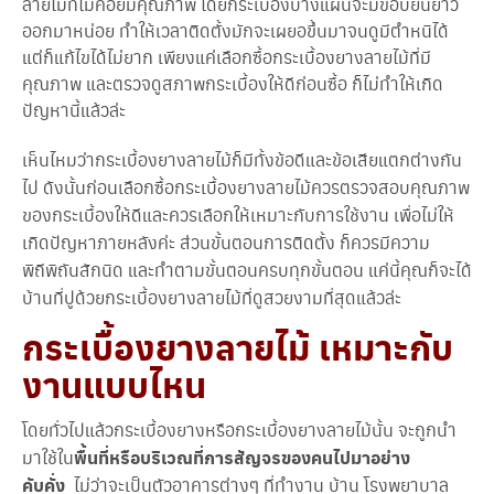
ลายไม้ที่ไม่ค่อยมีคุณภาพ โดยกระเบื้องบางแผ่นจะมีขอบยื่นยาว
ออกมาหน่อย ทำให้เวลาติดตั้งมักจะเผยอขึ้นมาจนดูมีตำหนิได้
แต่ก็แก้ไขได้ไม่ยาก เพียงแค่เลือกซื้อกระเบื้องยางลายไม้ที่มี
คุณภาพ และตรวจดูสภาพกระเบื้องให้ดีก่อนซื้อ ก็ไม่ทำให้เกิด
ปัญหานี้แล้วล่ะ
เห็นไหมว่ากระเบื้องยางลายไม้ก็มีทั้งข้อดีและข้อเสียแตกต่างกัน
ไป ดังนั้นก่อนเลือกซื้อกระเบื้องยางลายไม้ควรตรวจสอบคุณภาพ
ของกระเบื้องให้ดีและควรเลือกให้เหมาะกับการใช้งาน เพื่อไม่ให้
เกิดปัญหาภายหลังค่ะ ส่วนขั้นตอนการติดตั้ง ก็ควรมีความ
พิถีพิถันสักนิด และทำตามขั้นตอนครบทุกขั้นตอน แค่นี้คุณก็จะได้
บ้านที่ปูด้วยกระเบื้องยางลายไม้ที่ดูสวยงามที่สุดแล้วล่ะ
กระเบื้องยางลายไม้ เหมาะกับ
งานแบบไหน
โดยทั่วไปแล้วกระเบื้องยางหรือกระเบื้องยางลายไม้นั้น จะถูกนำ
มาใช้ใน
พื้นที่หรือบริเวณที่การสัญจรของคนไปมาอย่าง
คับคั่ง
ไม่ว่าจะเป็นตัวอาคารต่างๆ ที่ทำงาน บ้าน โรงพยาบาล