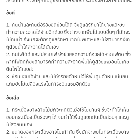
ซึ่งวันนี้เราจะพาคุณไปดูข้อดีข้อเสียของกระเบื้องยางลายไม้กันค่ะ
ข้อดี
ทนน้ำและทนต่อรอยขีดข่วนได้ดี จึงดูแลรักษาได้ง่ายและยัง
ทำความสะอาดได้ง่ายอีกด้วย ซึ่งต่างจากพื้นไม้แบบอื่นๆ ที่มักจะ
ไม่ทนน้ำ จึงมักจะต้องดูแลรักษามากไปพิเศษ และไม่สามารถเช็ด
ถูด้วยน้ำให้สะอาดได้นั่นเอง
ทนไฟได้ดี และไม่ลามไฟ จึงช่วยลดความกังวลได้หากไฟติด ซึ่ง
หากไฟติดก็ยังสามารถทำความสะอาดพื้นให้ดูสวยเหมือนไม่เคย
ติดไฟได้เลยล่ะ
ซ่อมแซมได้ง่าย และไม่ทิ้งรอยตำหนิไว้ให้พื้นดูมีตำหนิแน่นอน
แถมยังไม่เปลืองแรงในการซ่อมแซมอีกด้วย
ข้อเสีย
กระเบื้องยางลายไม้มักจะหดตัวเมื่อใช้ไปนานๆ ซึ่งจะทำให้เห็น
ขอบกระเบื้องเป็นร่องๆ ได้ จนทำให้พื้นดูแยกกันเป็นส่วนๆ และดู
ไม่สวยนั่นเอง
ขนาดของกระเบื้องอาจไม่เท่ากัน ซึ่งมักจะพบในกระเบื้องยาง