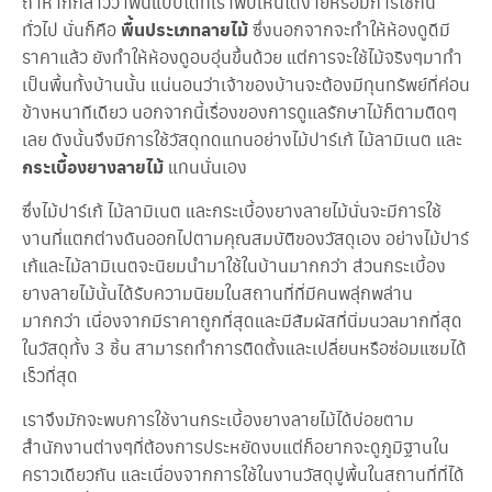
ถ้าหากกล่าวว่าพื้นแบบใดที่เราพบเห็นได้ง่ายหรือมีการใช้กัน
ปู
พื้
ทั่วไป นั่นก็คือ
พื้นประเภทลายไม้
ซึ่งนอกจากจะทำให้ห้องดูดีมี
น
ราคาแล้ว ยังทำให้ห้องดูอบอุ่นขึ้นด้วย แต่การจะใช้ไม้จริงๆมาทำ
ก
เป็นพื้นทั้งบ้านนั้น แน่นอนว่าเจ้าของบ้านจะต้องมีทุนทรัพย์ที่ค่อน
ร
ะ
ข้างหนาทีเดียว นอกจากนี้เรื่องของการดูแลรักษาไม้ก็ตามติดๆ
เ
เลย ดังนั้นจึงมีการใช้วัสดุทดแทนอย่างไม้ปาร์เก้ ไม้ลามิเนต และ
บื้
กระเบื้องยางลายไม้
แทนนั่นเอง
อ
ง
ย
ซึ่งไม้ปาร์เก้ ไม้ลามิเนต และกระเบื้องยางลายไม้นั่นจะมีการใช้
า
งานที่แตกต่างดันออกไปตามคุณสมบัติของวัสดุเอง อย่างไม้ปาร์
ง
เก้และไม้ลามิเนตจะนิยมนำมาใช้ในบ้านมากกว่า ส่วนกระเบื้อง
ยางลายไม้นั้นได้รับความนิยมในสถานที่ที่มีคนพลุ่กพล่าน
ก
ร
มากกว่า เนื่องจากมีราคาถูกที่สุดและมีสัมผัสที่นิ่มนวลมากที่สุด
ะ
ในวัสดุทั้ง 3 ชิ้น สามารถทำการติดตั้งและเปลี่ยนหรือซ่อมแซมได้
เ
บื้
เร็วที่สุด
อ
ง
เราจึงมักจะพบการใช้งานกระเบื้องยางลายไม้ได้บ่อยตาม
ย
สำนักงานต่างๆที่ต้องการประหยัดงบแต่ก็อยากจะดูภูมิฐานใน
า
ง
คราวเดียวกัน และเนื่องจากการใช้ในงานวัสดุปูพื้นในสถานที่ที่ได้
ล