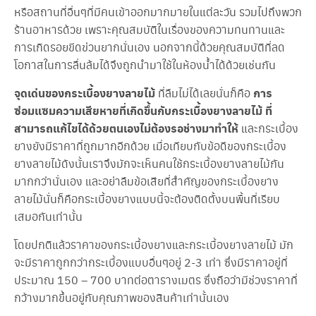
หรือสถานที่อื่นๆที่มีคนเข้าออกมากมายในแต่ละวัน รวมไปถึงพวก
ร้านอาหารด้วย เพราะคุณสมบัติในเรื่องของความทนทานและ
การเกิดรอยขีดข่วนยากนั่นเอง นอกจากนี้ด้วยคุณสมบัติที่ลด
โอกาสในการลื่นล้มได้จึงถูกนำมาใช้ในห้องน้ำได้ด้วยเช่นกัน
จุดเด่นของกระเบื้องยางลายไม้
ที่ลืมไม่ได้เลยนั่นก็คือ
การ
ซ่อมแซมความเสียหายที่เกิดขึ้นกับกระเบื้องยางลายไม้ ที่
สามารถแก้ไขได้ด้วยตนเองไม่ต้องรอช่างมาทำให้
และกระเบื้อง
ยางยังมีราคาที่ถูกมากอีกด้วย เมื่อเทียบกับข้อดีของกระเบื้อง
ยางลายไม้ดังนั้นเราจึงมักจะเห็นคนใช้กระเบื้องยางลายไม้กัน
มากกว่านั่นเอง และอย่าลืมข้อเสียที่สำคัญของกระเบื้องยาง
ลายไม้นั่นก็คือกระเบื้องยางแบบนี้จะต้องติดตั้งบนพื้นที่เรียบ
เสมอกันเท่านั้น
โดยปกติแล้วราคาของกระเบื้องยางและกระเบื้องยางลายไม้ มัก
จะมีราคาถูกกว่ากระเบื้องแบบอื่นๆอยู่ 2-3 เท่า ซึ่งมีราคาอยู่ที่
ประมาณ 150 – 700 บาทต่อตารางเมตร ซึ่งถือว่ามีช่วงราคาที่
กว้างมากขึ้นอยู่กับคุณภาพของสินค้าเท่านั้นเอง