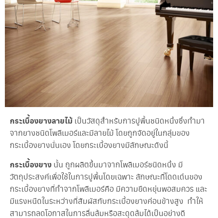
า
ข
อ
ง
เ
ร
า
โ
ป
ร
โ
ม
กระเบื้องยางลายไม้
เป็นวัสดุสำหรับการปูพื้นชนิดหนึ่งซึ่งทำมา
ชั่
น
จากยางชนิดโพลีเมอร์และมีลายไม้ โดยถูกจัดอยู่ในกลุ่มของ
กระเบื้องยางนั่นเอง โดยกระเบื้องยางมีลักษณะดังนี้
บ
ริ
กระเบื้องยาง
นั้น ถูกผลิตขึ้นมาจากโพลิเมอร์ชนิดหนึ่ง มี
ก
วัตถุประสงค์เพื่อใช้ในการปูพื้นโดยเฉพาะ ลักษณะที่โดดเด่นของ
า
กระเบื้องยางที่ทำจากโพลีเมอร์คือ มีความยืดหยุ่นพอสมควร และ
ร
ข
มีแรงหนืดในระหว่างที่สัมผัสกับกระเบื้องยางค่อนข้างสูง ทำให้
อ
สามารถลดโอกาสในการลื่นล้มหรือสะดุดล้มได้เป็นอย่างดี
ง