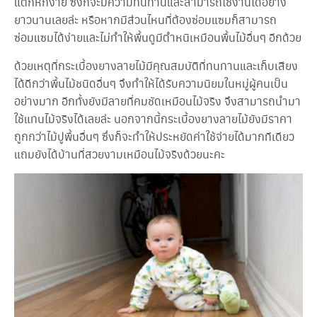
แตกหักง่าย ซึ่งก็จะมีความทนทานและสามารถใช้งานได้อย่าง
อ
เ
ยาวนานเลยล่ะ หรือหากมีส่วนไหนที่ต้องซ่อมแซมก็สามารถ
ร
ซ่อมแซมได้ง่ายและไม่ทำให้พื้นดูมีตำหนิเหมือนพื้นไม้อื่นๆ อีกด้วย
า
ด้วยเหตุที่กระเบื้องยางลายไม้มีคุณสมบัติที่ทนทานและเก็บเสียง
ได้ดีกว่าพื้นไม้ชนิดอื่นๆ จึงทำให้ได้รับความนิยมในหมู่ผู้คนเป็น
อย่างมาก อีกทั้งยังมีลายที่คมชัดเหมือนไม้จริง จึงสามารถนำมา
ใช้แทนไม้จริงได้เลยล่ะ นอกจากนี้กระเบื้องยางลายไม้ยังมีราคา
ถูกกว่าไม้ปูพื้นอื่นๆ ซึ่งก็จะทำให้ประหยัดค่าใช้จ่ายได้มากทีเดียว
แถมยังได้บ้านที่สวยงามเหมือนไม้จริงด้วยนะคะ