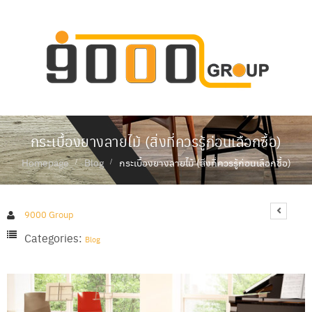
ห
น้
า
แ
ร
ก
กระเบื้องยางลายไม้ (สิ่งที่ควรรู้ก่อนเลือกซื้อ)
เ
กี่
Homepage
Blog
กระเบื้องยางลายไม้ (สิ่งที่ควรรู้ก่อนเลือกซื้อ)
ย
ว
กั
บ
9000 Group
เ
ร
Categories:
Blog
า
สิ
น
ค้