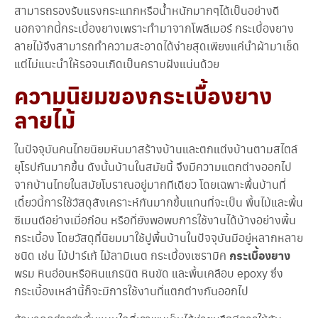
เ
สามารถรองรับแรงกระแทกหรือน้ำหนักมากๆได้เป็นอย่างดี
ร
นอกจากนี้กระเบื้องยางเพราะทำมาจากโพลีเมอร์ กระเบื้องยาง
า
ลายไม้จึงสามารถทำความสะอาดได้ง่ายสุดเพียงแค่นำผ้ามาเช็ด
แต่ไม่แนะนำให้รอจนเกิดเป็นคราบฝังแน่นด้วย
วิ
ธี
ความนิยมของกระเบื้องยาง
ก
า
ลายไม้
ร
สั่
ง
ในปัจจุบันคนไทยนิยมหันมาสร้างบ้านและตกแต่งบ้านตามสไตล์
ซื้
ยุโรปกันมากขึ้น ดังนั้นบ้านในสมัยนี้ จึงมีความแตกต่างออกไป
อ
จากบ้านไทยในสมัยโบราณอยู่มากทีเดียว โดยเฉพาะพื้นบ้านที่
บ
เดี๋ยวนี้การใช้วัสดุสังเคราะห์กันมากขึ้นแทนที่จะเป็น พื้นไม้และพื้น
ท
ซีเมนต์อย่างเมื่อก่อน หรือที่ยังพอพบการใช้งานได้บ้างอย่างพื้น
ค
กระเบื้อง โดยวัสดุที่นิยมมาใช้ปูพื้นบ้านในปัจจุบันมีอยู่หลากหลาย
ว
า
ชนิด เช่น ไม้ปาร์เก้ ไม้ลามิเนต กระเบื้องเซรามิค
กระเบื้องยาง
ม
พรม หินอ่อนหรือหินแกรนิต หินขัด และพื้นเคลือบ epoxy ซึ่ง
กระเบื้องเหล่านี้ก็จะมีการใช้งานที่แตกต่างกันออกไป
วิ
ธี