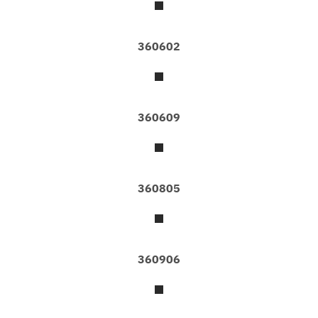
C
O
360602
L
L
E
C
T
360609
I
O
N
S
W
A
360805
L
L
P
A
P
360906
E
R
A