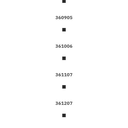
เ
ป
อ
360905
ร์
ติ
ด
ผ
นั
ง
361006
ว
อ
ล
เ
361107
ป
เ
ป
อ
ร์
361207
แ
ค
ต
ต
า