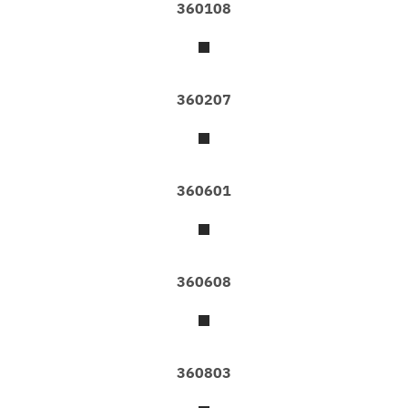
360108
า
ข
อ
ง
เ
ร
360207
า
ก
ร
ะ
360601
เ
บื้
อ
ง
ย
360608
า
ง
ว
อ
ล
360803
เ
ป