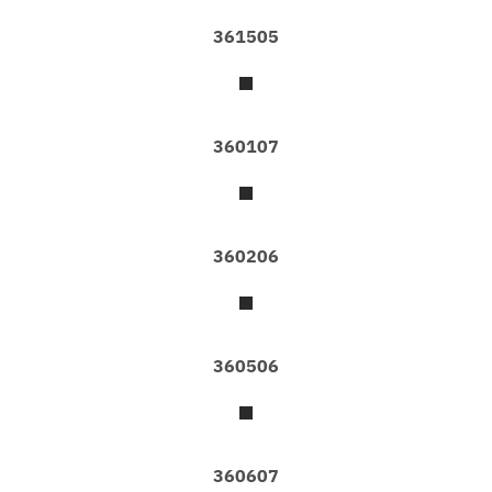
า
ร
361505
ข
อ
ง
เ
ร
า
360107
วิ
ธี
ก
า
360206
ร
สั่
ง
ซื้
อ
360506
บ
ท
ค
ว
360607
า