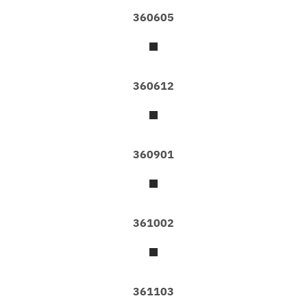
O
R
360605
W
E
G
I
A
360612
N
F
O
R
E
S
360901
T
O
K
361002
W
I
N
D
O
361103
W