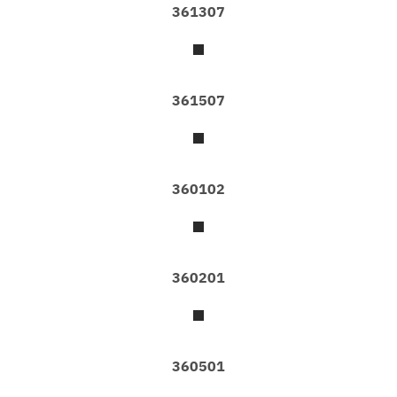
ล็
361307
อ
ก
ว
อ
361507
ล
เ
ป
เ
ป
360102
อ
ร์
ติ
ด
ผ
นั
360201
ง
ล
า
ย
ต่
า
360501
ง
ๆ