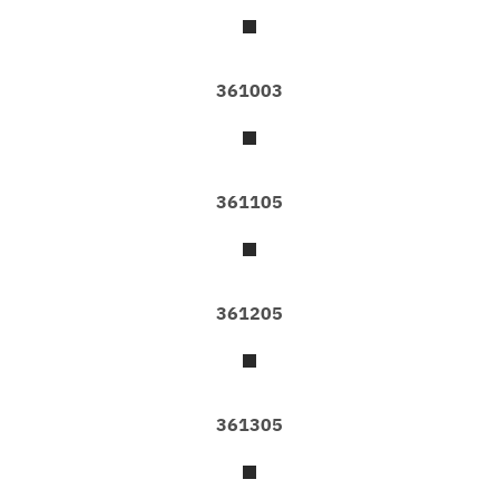
น
ห้
อ
ง
361003
พ
ร
ม
ปู
361105
พื้
น
โ
ป
361205
ร
โ
ม
ชั่
น
361305
บ
ริ
ก