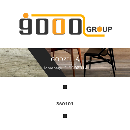
ห
น้
า
แ
ร
ก
GODZILLA
เ
กี่
Homepage
GODZILLA
ย
ว
กั
บ
เ
ร
360101
า
สิ
น
ค้