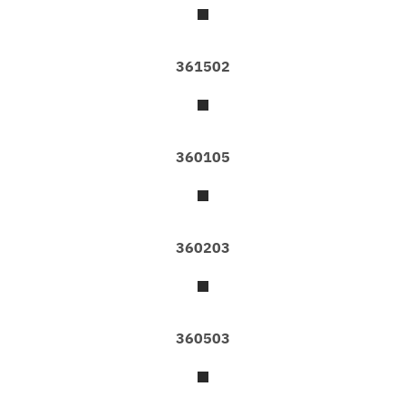
I
I
K
361502
I
D
S
@
H
360105
O
M
E
N
360203
O
N
W
O
V
E
360503
N
N