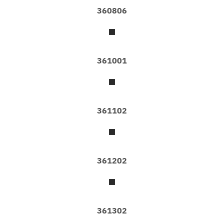
360806
I
N
L
O
F
T
361001
S
T
Y
L
E
361102
L
A
R
T
361202
E
L
A
R
T
361302
E