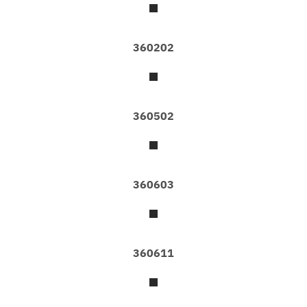
C
O
D
E
360202
L
I
A
G
360502
O
D
Z
I
L
360603
L
A
L
O
360611
N
D
O
N