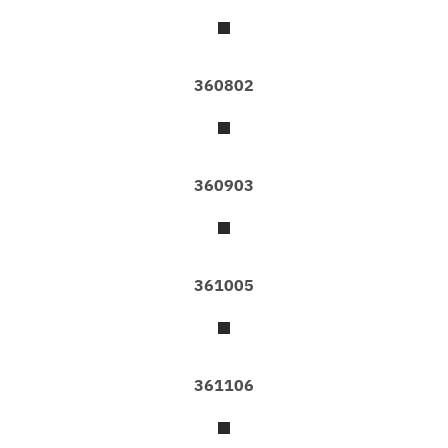
ม
ติ
ด
360802
ต่
อ
เ
ร
า
360903
361005
361106