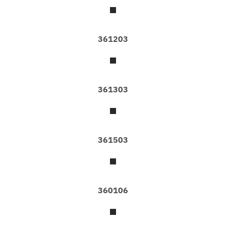
F
I
L
M
&
361203
S
T
I
C
K
361303
E
R
ผ้
า
361503
ม่
า
น
มู่
360106
ลี่
ไ
ม้
&