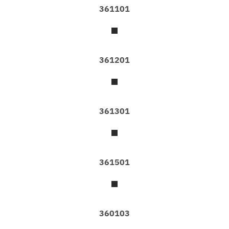
G
361101
E
O
F
S
T
O
361201
N
E
B
U
361301
T
T
E
R
F
361501
L
Y
E
C
O
360103