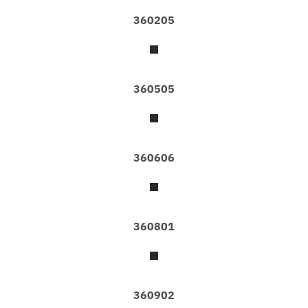
มู่
360205
ลี่
อ
ลู
มิ
เ
นี
360505
ย
ม
ม่
า
360606
น
ป
รั
บ
แ
ส
360801
ง
ฉ
า
ก
360902
กั้