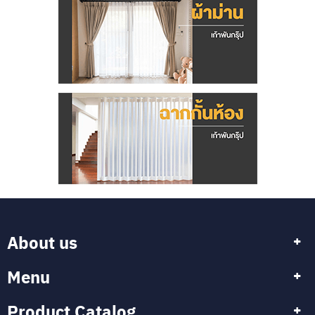
า
ย
ก
ร
ะ
เ
บื้
อ
ง
ย
า
ง
S
T
A
R
F
L
About us
E
X
Menu
จำ
ห
Product Catalog
น่