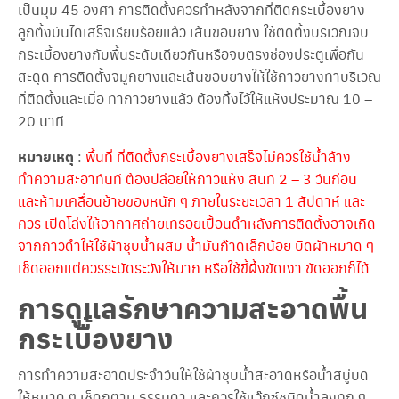
เป็นมุม 45 องศา การติดตั้งควรทำหลังจากที่ติดกระเบื้องยาง
ลูกตั้งบันไดเสร็จเรียบร้อยแล้ว เส้นขอบยาง ใช้ติดตั้งบริเวณจบ
กระเบื้องยางกับพื้นระดับเดียวกันหรือจบตรงช่องประตูเพื่อกัน
สะดุด การติดตั้งจมูกยางและเส้นขอบยางให้ใช้กาวยางทาบริเวณ
ที่ติดตั้งและเมื่อ ทากาวยางแล้ว ต้องทิ้งไว้ให้แห้งประมาณ 10 –
20 นาที
หมายเหตุ
:
พื้นที่ ที่ติดตั้งกระเบื้องยางเสร็จไม่ควรใช้น้ำล้าง
ทำความสะอาทันที ต้องปล่อยให้กาวแห้ง สนิท 2 – 3 วันก่อน
และห้ามเคลื่อนย้ายของหนัก ๆ ภายในระยะเวลา 1 สัปดาห์ และ
ควร เปิดโล่งให้อากาศถ่ายเทรอยเปื้อนดำหลังการติดตั้งอาจเกิด
จากกาวดำให้ใช้ผ้าชุบน้ำผสม น้ำมันก๊าดเล็กน้อย บิดผ้าหมาด ๆ
เช็ดออกแต่ควรระมัดระวังให้มาก หรือใช้ขี้ผึ้งขัดเงา ขัดออกก็ได้
การดูแลรักษาความสะอาดพื้น
กระเบื้องยาง
การทำความสะอาดประจำวันให้ใช้ผ้าชุบน้ำสะอาดหรือน้ำสบู่บิด
ให้หมาด ๆ เช็ดถูตาม ธรรมดา และควรใช้แว๊กซ์ชนิดน้ำลงทุก ๆ