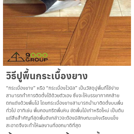
า
ข
อ
ง
เ
ร
า
โ
ป
ร
โ
ม
วิธีปูพื้นกระเบื้องยาง
ชั่
น
“กระเบื้องยาง” หรือ “กระเบื้องไวนิล” เป็นวัสดุปูพื้นที่ใช้ง่าย
บ
สามารถทำการติดตั้งได้ด้วยตัวเอง ซึ่งจะให้บรรยากาศคล้าย
ริ
ตกแต่งด้วยพื้นไม้ โดยกระเบื้องยางสามารถนำมาติดตั้งบนพื้น
ก
ทั่วไป อาทิเช่น พื้นคอนกรีตพื้นหิน ขัดพื้นไม้เก่าหรือใหม่ เป็นต้น
า
ร
แต่สิ่งสำคัญที่สุดพื้นดังกล่าวจะต้องมีลักษณะแห้งเรียบแข็ง
ข
สะอาดจึงจะทำให้ผลงานที่ออกมาดีที่สุด
อ
ง