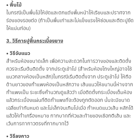
• พื้นไม้
า
ย
ในกรณีเป็นพื้นไม้ให้ขัดและตกแต่งพื้นหน้าให้เรียบและปราศจาก
ไ
ร่องของรอยต่อ (ถ้าเป็นพื้นเก่าและไม่แข็งแรงให้ซ่อมและตีตะปูยึด
ม้
ให้แน่นก่อน)
(
สิ่
ง
3. วิธีการปูพื้นกระเบื้องยาง
ที่
ค
• วิธีจับแนว
ว
สำหรับห้องขนาดเล็ก เพื่อความสะดวกในการวางของและติดตั้ง
ร
รู้
ควรจะเริ่มต้นติดตั้ง จากประตูเข้าไป (สำหรับห้องโถงใหญ่อาจใช้
ก่
แนวกลางห้องเป็นหลัก)ในกรณีเริ่มติดตั้งจาก ประตูเข้าไป ให้ถือ
อ
ด้านยาวของกำแพงห้องเป็นหลักวาง เส้นแนวให้ขนานนี้ห่างจาก
น
เ
กำแพงเป็น ระยะซึ่งคำนวณดูแล้วว่า เมื่อติดตั้งกระเบื้องเต็มห้อง
ลื
แล้วกระเบื้องแผ่นที่ติดกำแพงที่จะต้องถูกตัดออก นั้นจะมีขนาด
อ
ก
เฉลี่ยเท่ากันหมด และไม่เล็กจนเกินไปเมื่อ กำหนดแนวเส้น หลักได้
ซื้
แล้วให้ทำเครื่องหมาย กากบาทที่หัวและท้ายของเชือกตีเส้น และ
อ
เว้นการทากาวตรงที่กากบาทไว้
)
• วิธีลงกาว
กำ