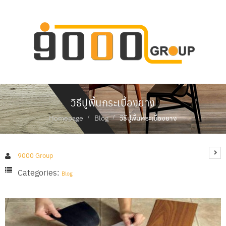
ห
น้
า
แ
ร
ก
วิธีปูพื้นกระเบื้องยาง
เ
กี่
Homepage
Blog
วิธีปูพื้นกระเบื้องยาง
ย
ว
กั
บ
9000 Group
เ
ร
Categories:
Blog
า
สิ
น
ค้