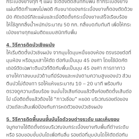
อ
กระเบื้องยางทุก ๆ แผ่น จะต้องติดสนิทกับพื้น ถ้ากระเบื้องยาง
เ
แผ่นที่ติดกำแพงไม่พอดี กับขนาดของกระเบื้องยางก็ตองตัดด้วย
ร
มีด คัตเตอร์ทีละแผ่นและเมื่อติดตั้งกระเบื้องยางเสร็จเรียบร้อย
า
ให้ใช้ลูกกลิ้งน้ำหนักประมาณ 50 กก. กลิ้งบดทับทันที เพื่อให้กระ
เบ้องยางทุกแผ่นติดแนบสนิทกับพื้น
4. วิธีการติดบัวเชิงผนัง
ให้เริ่มติดตั้งบัวเชิงผนัง จากมุมใดมุมหนึ่งของห้อง ตรงรอยต่อที่
มุมห้อง หรือมุมเสาให้ตัด ต่อกันเป็นมุม 45 องศา โดยใช้มีดคัต
เตอร์ตัดเฉพาะตีนบัวที่ติดกับพื้นเป็นมุม 45 องศา การทากาว
ยางให้ทาลงบนบัวด้านที่มีร่องและหนังตามความสูงของบัว ส่วน
ตีนบัวไม่ต้องทา รอให้แห้งแระมาณ 10 – 20 นาที พร้อมกับ
ตรวจดูความเรียบร้อย จนมั่นใจเสียก่อนแล้วจึงค่อยติดตั้งเส้นต่อ
ไป เมื่อติดตั้งแล้วต้องใช้ “กาวเชื่อม” หยอด บริเวณรอยต่อของ
บัวแต่ละเส้นเพื่อป้องกันการหดตัวของบัวเชิงผนัง
5. วิธีการติดพื้นบนขั้นบันไดตัวจบต่างระดับ และเก็บขอบ
จมูกยางใช้ติดตั้งตรงบริเวณจบกระเบื้องยางกับพื้นที่ต่างระดับ
หรือ รอบขอบขั้นบันไดเพื่อกันลื่น รอยต่อที่มุมบันไดให้ตัดต่อกัน