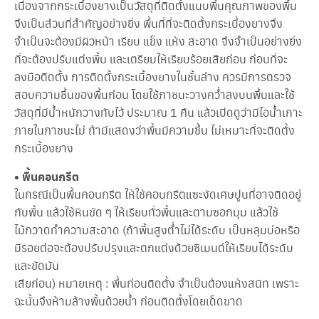
เนื่องจากกระเบื้องยางเป็นวัสดุที่ติดตั้งแนบพี้นคุณภาพของพื้น
ปู
พื้
จึงเป็นส่วนที่สำคัญอย่างยิ่ง พื้นที่ที่จะติดตั้งกระเบื้องยางจึง
น
จำเป็นจะต้องมีผิวหน้า เรียบ แข็ง แห้ง สะอาด จึงจำเป็นอย่างยิ่ง
ก
ร
ที่จะต้องปรับแต่งพื้น และเตรียมให้เรียบร้อยเสียก่อน ก่อนที่จะ
ะ
ลงมือติดตั้ง การติดตั้งกระเบื้องยางในชั้นล่าง ควรมีการตรวจ
เ
สอบความชื้นของพื้นก่อน โดยใช้ภาชนะวางคว่ำลงบนพื้นและใช้
บื้
อ
วัสดุที่มีน้ำหนักวางทับไว้ ประมาณ 1 คืน แล้วเปิดดูว่ามีไอน้ำเกาะ
ง
ภายในภาชนะไม่ ถ้ามีแสดงว่าพื้นมีความชึ้น ไม่เหมาะที่จะติดตั้ง
ย
า
กระเบื้องยาง
ง
• พื้นคอนกรีต
ก
ในกรณีเป็นพื้นคอนกรีต ให้ใช้คอนกรีตแซะงัดเศษปูนที่อาจติดอยู่
ร
กับพื้น แล้วใช้หินขัด ๆ ให้เรียบทั่วพื้นและตามซอกมุม แล้วใช้
ะ
ไม้กวาดทำความสะอาด (ถ้าพื้นสูงต่ำไม่ได้ระดับ เป็นหลุมบ่อหรือ
เ
บื้
มีรอยต่อจะต้องปรับปรุงและตกแต่งด้วยซิเมนต์ให้เรียบได้ระดับ
อ
และขัดมัน
ง
ย
เสียก่อน) หมายเหตุ : พื้นก่อนติดตั้ง จำเป็นต้องแห้งสนิท เพราะ
า
ฉะนั้นจึงห้ามล้างพื้นด้วยน้ำ ก่อนติดตั้งโดยเด็ดขาด
ง
ล