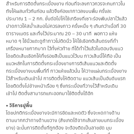
สำหรับการติดตั้งกระเบื้องยาง ก่อนที่จะลงกาวควรจะคนกาวใน
จั
ด
ถังให้ผสมทั่วกันก่อน แล้วจึงค่อยเทกาวลงบนพื้น ครั้งละ
ค
ประมาณ 1 – 2 กก. ขั้นต่อไปให้ใช้เกรียงที่เซาะร่องฟันปลาไว้แล้ว
ร
า
ปาดกาวให้สม่ำเสมอไม่ควรลงกาว ครั้งหนึ่ง ๆ เกินกว่าเนื้อที่ 30
บ
ตารางเมตร และทิ้งไว้ประมาณ 20 – 30 นาที พอกาว แห้ง
ฝั่
หมาด ๆ ใช้นิ้วแตะดูถ้ากาวไม่ติดนิ้ว ให้ใช้เชือกตีเส้นตรงที่ทำ
ง
ลึ
เครื่องหมายกากบาท ไว้ทั้งหัวท้าย ที่ได้ทำไว้แล้วในตอนจับแนว
ก
โดยดีดเส้นเชือกให้ทิ้งรอยสีเป็นแนวไว้บน กาวเส้นนี้ให้ถือ เป็น
ก
ร
แนวหลักในการติดตั้งกระเบื้องยางการตีเส้นแนวและติดตั้ง
ะ
กระเบื้องยางบนพื้นที่ที่ กาวแห้งแล้วนั้น ให้วางแผ่นกระเบื้องยาง
เ
ไว้สำหรับเดินเข้าไป การติดตั้งให้ติดตาม แนวเส้นเป็นอันดับแรก
บื้
อ
โดยติดตั้งไปข้างหน้าเรื่อย ๆ ซึ่งกระเบื้องที่วางไว้สำหรับเดิน
ง
เข้าไป ติดตั้งสามารถแกะออกมาใช้ติดตั้งได้อีก
ย
า
• วิธีการปูพื้น
ง
โดยปกติกระเบื้องยางจะมีการยืดและหดตัว ซึ่งจะหดทางด้าน
ติ
ตามมากกว่าทางด้านขวาง (สังเกตได้จากเส้นลายบนกระเบื้อง
ด
ยาง) ฉะนั้นการติดตั้งที่ถูกต้อง จะต้องติดเป็นลายขัด มุม
ต่