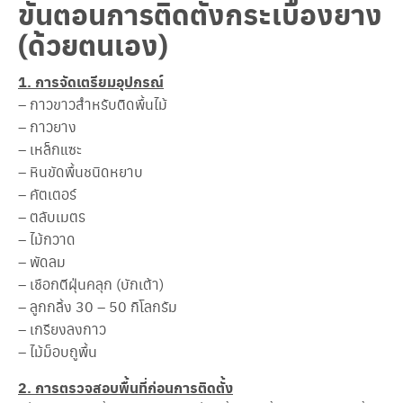
ขั้นตอนการติดตั้งกระเบื้องยาง
เ
ร
(ด้วยตนเอง)
า
1. การจัดเตรียมอุปกรณ์
วิ
ธี
– กาวขาวสำหรับติดพื้นไม้
ก
– กาวยาง
า
– เหล็กแซะ
ร
สั่
– หินขัดพื้นชนิดหยาบ
ง
– คัตเตอร์
ซื้
อ
– ตลับเมตร
– ไม้กวาด
บ
– พัดลม
ท
– เชือกตีฝุ่นคลุก (บักเต้า)
ค
ว
– ลูกกลิ้ง 30 – 50 กิโลกรัม
า
– เกรียงลงกาว
ม
– ไม้ม็อบถูพื้น
วิ
2. การตรวจสอบพื้นที่ก่อนการติดตั้ง
ธี