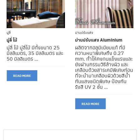
มู่ลี่
ม่านปรับแสง
มู่ลี่ ไม้
ม่านปรับแสง Aluminium
มู่ลี่ ไม้ มู่ลี่ไม้ มีทั้งขนาด 25
ผลิตจากอลูมิเนียมแท้ ที่มี
มิลลิเมตร, 35 มิลลิเมตร และ
ความหนาพิเศษถึง 0.27
50 มิลลิเมตร ...
mm. ทำให้คงทนแข็งแรงและ
ยังผ่านกรรมวิธีล้างผิว และ
เคลือบด้วยสารเคมีพิเศษก่อน
ที่จะนำมาเคลือบผิวด้วยสีน้ำ
READ MORE
กันแสงชนิดพิเศษ ป้องกัน
รังสี UV 2 ชั้น ...
READ MORE
SHOWING 17–24 OF 32 RESULT