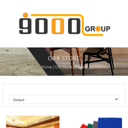
ห
น้
า
แ
ร
ก
OUR STORE
เ
กี่
Home
/
Our Store
/ Page 3
ย
ว
กั
บ
SHOWING 17–24 OF 32 RESULT
เ
ร
า
สิ
น
ค้