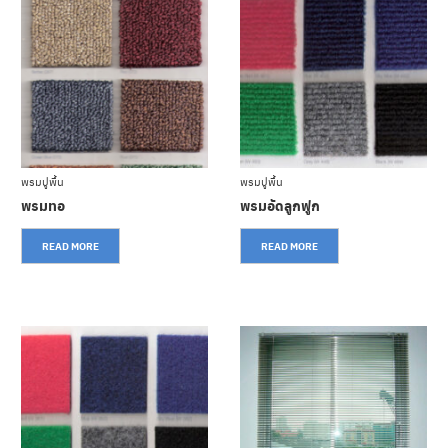
เ
ร
า
วิ
ธี
ก
า
ร
สั่
พรมปูพื้น
พรมปูพื้น
ง
พรมทอ
พรมอัดลูกฟูก
ซื้
อ
READ MORE
READ MORE
บ
ท
ค
ว
า
ม
ติ
ด