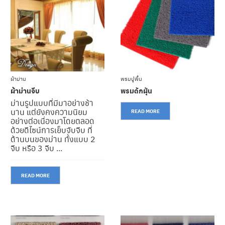
า
ข
อ
ง
เ
ร
า
ผ้าม่าน
พรมปูพื้น
โ
ป
ผ้าม่านจีบ
พรมดักฝุ่น
ร
ม่านรูปแบบที่มีมาอย่างช้า
โ
นาน แต่ยังคงความนิยม
READ MORE
ม
อย่างต่อเนื่องมาโดยตลอด
ชั่
ด้วยดีไซน์การเย็บจับจีบ ที่
น
ด้านบนของม่าน ทั้งแบบ 2
จีบ หรือ 3 จีบ ...
บ
ริ
ก
READ MORE
า
ร
ข
อ
ง