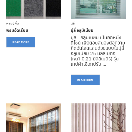
ต่
อ
เ
ร
า
พรมปูพื้น
มู่ลี่
พรมอัดเรียบ
มู่ลี่ อลูมิเนียม
มู่ลี่ - อลูมิเนียม เป็นอีกหนึ่ง
ดีไซน์ เพื่อตอบสนองต่อความ
READ MORE
คิดอันโลดแล่นด้วยแบบใบมู่ลี่
อลูมิเนียม 25 มิลลิเมตร
(หนา 0.21 มิลลิเมตร) รุ่น
เทปผ้าเชือกปรับ ...
READ MORE