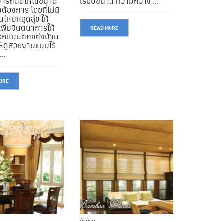
ารถตัดให้ได้ขนาด
เรียบขนาด ความกว้าง ...
้องการ โดยที่ไม่มี
ไหมหลุดลุ่ย ให้
ผ้าม่าน
ผ้าม่าน
เพิ่มจินตนาการให้
ผ้าม่าน หลุยส์
ผ้าม่าน 
READ MORE
อกแบบตกแต่งบ้าน
ห้ดูสวยงามแบบไร้
...
มู่ลี่
มู่ลี่
มู่ลี่ ไม้
มู่ลี่ อลูม
ORE
ม่านปรับแสง
ม่านปรับแ
ม่านปรับแสง Black Out
ม่านปรั
ผ้าม่าน