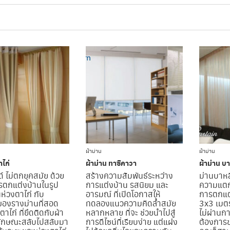
 9–16 OF 32 RESULT
ผ้าม่าน
ผ้าม่าน
าไก่
ผ้าม่าน ทาซิคาวา
ผ้าม่าน บา
์ ไม่ตกยุคสมัย ด้วย
สร้างความสัมพันธ์ระหว่าง
ม่านบาห
ารตกแต่งบ้านในรูป
การแต่งบ้าน รสนิยม และ
ความแตก
ห่วงตาไก่ กับ
อารมณ์ ที่เปิดโอกาสให้
การตกแต
องรางม่านที่สอด
ทดลองแนวความคิดล้ำสมัย
3x3 เมตร 
ตาไก่ ที่ยึดติดกับผ้า
หลากหลาย ที่จะ ช่วยนำไปสู่
ไม่ผ่านก
ลักษณะสลับไปสลับมา
การดีไซน์ที่เรียบง่าย แต่แฝง
ต้องการขน