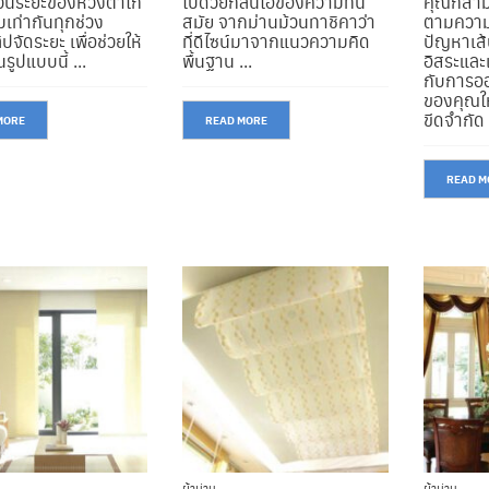
ว้นระยะของห่วงตาไก่
ไปด้วยกลิ่นไอของความทัน
คุณก็สาม
ามเท่ากันทุกช่วง
สมัย จากม่านม้วนทาชิคาว่า
ตามความต
ปจัดระยะ เพื่อช่วยให้
ที่ดีไซน์มาจากแนวความคิด
ปัญหาเส้น
ผ้าม่าน
ผ้าม่าน
รูปแบบนี้ ...
พื้นฐาน ...
อิสระและ
ม่านแป๊ป
ผ้าม่าน คอกระเช้า
กับการอ
ของคุณใ
ขีดจำกัด 
MORE
READ MORE
ฉากกั้นห้อง
ฉากกั้นห้อง
ฉากกั้นห้อง รุ่น JP100
ฉากกั้นห้อง รุ่น TH85
READ M
ผ้าม่าน
ผ้าม่าน
ผ้าม่าน สกายไลท์
ผ้าม่าน พรีเทค
ผ้าม่าน
ผ้าม่าน