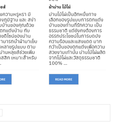
ุยส์
ผ้าม่าน ไม้ไผ่
างความหรูหรา มี
ม่านไม้ไผ่เป็นอีกหนึ่งทาง
างภูมิฐาน และ สง่า
เลือกของรูปแบบการตกแต่ง
ับบ้านของคุณด้วย
บ้านของท่านที่รักความ เป็น
ตกแต่งบ้าน กับ
ธรรมชาติ แต่ยังคงต้องการ
ยดีไซน์ของม่าน
อรรถประโยชน์ในการบดบัง
ี่สามารถนำผ้ามาเย็บ
ความร้อนและแสงแดด มาก
ด้หลายรูปแบบ ตาม
กว่าเป็นของตกแต่งเพื่อความ
่านหลุยส์ช่วยเพิ่ม
สวยงามเท่านั้น ม่านไม้ไผ่ผลิต
สสิค เหมาะสำหรับ
จากไม้ไผ่และวัสดุธรรมชาติ
.
100% ...
ORE
READ MORE