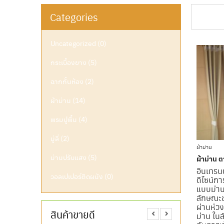
Categories
SHOWING
Uncategorized
(0)
กระเบื้องยาง
(5)
ฉากกั้นห้อง
(2)
ผ้าม่าน
(14)
พรมปูพื้น
(4)
มู่ลี่
(2)
ผ้าม่าน
ม่านปรับแสง
(5)
ผ้าม่าน ต
อินเทรนด
วอลเปเปอร์ติดผนัง
(0)
ดีไซน์ก
แบบม่าน
ลักษณะข
ผ่านห่วง
สินค้าขายดี
ม่าน ใน