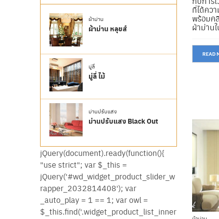
กับการเ
ที่ได้คว
พร้อมคลิ
ผ้าม่าน
ผ้าม่านใน
ผ้าม่าน ตาไก่
READ 
มู่ลี่
มู่ลี่ อลูมิเนียม
ม่านปรับแสง
ack Out
ม่านปรับแสง Sunscreen
ผ้าม่าน