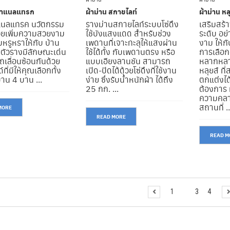
 พาแนลแทรก
ผ้าม่าน สกายไลท์
ผ้าม่าน หล
แนลแทรค นวัตกรรม
รางม่านสกายไลท์ระบบโซ่ดึง
เสริมสร้
ช่วยเพิ่มความสวยงาม
ใช้บังแสงแดด สำหรับช่วง
ระดับ อย่
หรูหราให้กับ บ้าน
เพดานที่เจาะทะลุให้แสงผ่าน
งาม ให้ก
ตัวรางมีลักษณะเด่น
ใช้ได้ทั้ง กับเพดานตรง หรือ
การเลือก
ถเลื่อนซ้อนกันด้วย
แบบเอียงลานชัน สามารถ
หลากหลา
ที่มีให้คุณเลือกทั้ง
เปิด-ปิดได้ด้วยโซ่ดึงที่ใช้งาน
หลุยส์ ท
าน 4 บาน ...
ง่าย ซึ่งรับน้ำหนักผ้า ได้ถึง
ตกแต่งไ
25 กก. ...
ต้องการ ม
ความคลา
สถานที่ ..
MORE
READ MORE
READ M
1
2
3
4
 9–16 OF 32 RESULT