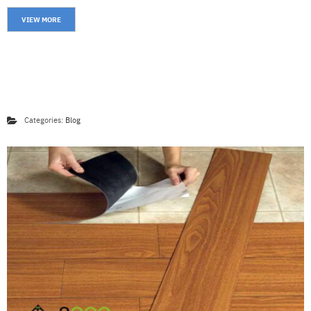
เ
ร
VIEW MORE
า
SHARE
วิ
ธี
ก
วิธีปูพื้นกระเบื้องยาง
า
ร
Categories:
Blog
สั่
ง
ซื้
อ
บ
ท
ค
ว
า
ม
ติ
ด