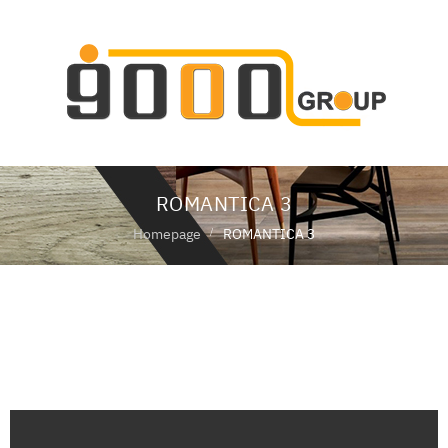
ห
น้
า
แ
ร
ก
ROMANTICA 3
เ
กี่
Homepage
ROMANTICA 3
ย
ว
กั
ROMANTICA 3
บ
เ
ร
า
สิ
น
ค้