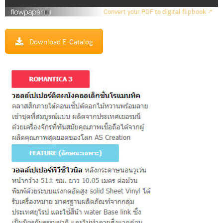
เ
Convert your PDF to digital flipbook ↗
ร
า
Download E-Catalog
วิ
ธี
ก
า
ร
สั่
ง
ซื้
อ
บ
ท
ค
ว
า
ม
ติ
ด