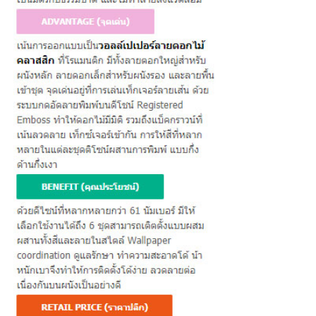
ต่
อ
เ
ร
า