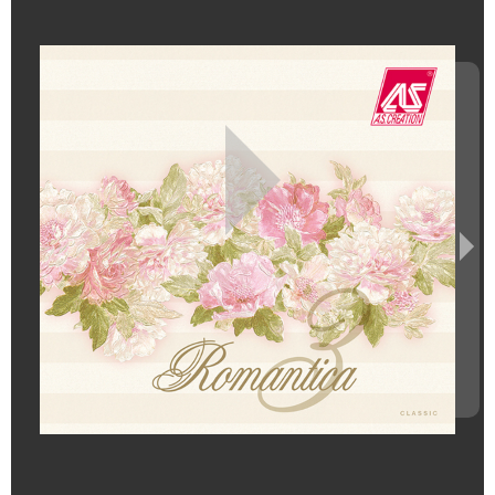
า
ข
อ
ง
เ
ร
า
โ
ป
ร
โ
ม
ชั่
น
บ
ริ
ก
า
ร
ข
อ
ง