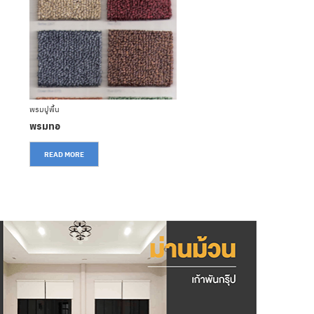
พรมปูพื้น
พร
พรมทอ
พ
READ MORE