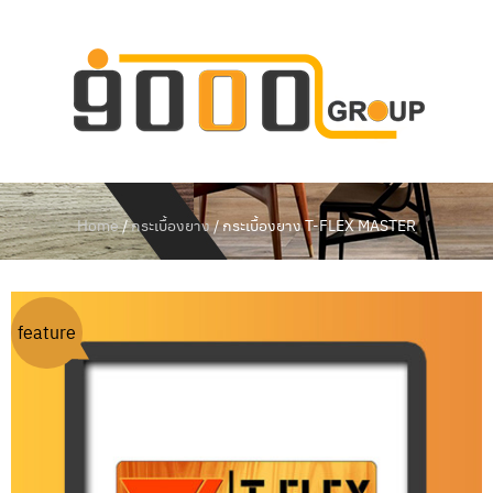
ห
น้
า
แ
ร
ก
Home
/
กระเบื้องยาง
/ กระเบื้องยาง T-FLEX MASTER
เ
กี่
ย
ว
กั
feature
บ
เ
ร
า
สิ
น
ค้