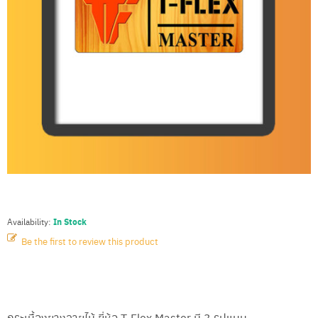
า
ข
อ
ง
เ
ร
า
โ
ป
ร
โ
ม
ชั่
น
กระเบื้องยาง T-FLEX MASTER
In Stock
Availability:
บ
ริ
Be the first to review this product
ก
า
ร
QUICK OVERVIEW
ข
อ
ง
กระเบื้องยางลายไม้ ยี่ห้อ T-Flex Master มี 3 รูปแบบ