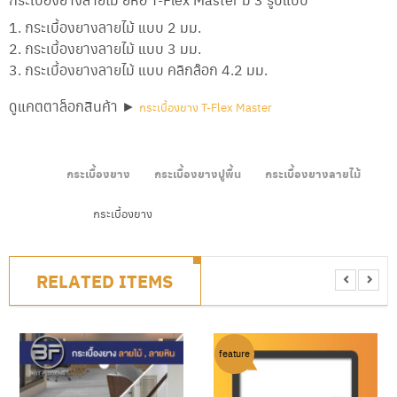
เ
ร
กระเบื้องยางลายไม้ แบบ 2 มม.
า
กระเบื้องยางลายไม้ แบบ 3 มม.
กระเบื้องยางลายไม้ แบบ คลิกล๊อก 4.2 มม.
วิ
ธี
ดูแคตตาล็อกสินค้า ►
กระเบื้องยาง T-Flex Master
ก
า
SHARE
ร
สั่
กระเบื้องยาง
กระเบื้องยางปูพื้น
กระเบื้องยางลายไม้
TAGS
ง
ซื้
อ
กระเบื้องยาง
CATEGORIES :
บ
ท
RELATED ITEMS
ค
ว
า
ม
feature
ติ
ด