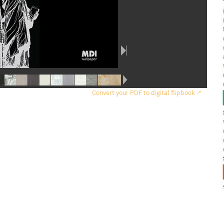
Convert your PDF to digital flipbook ↗