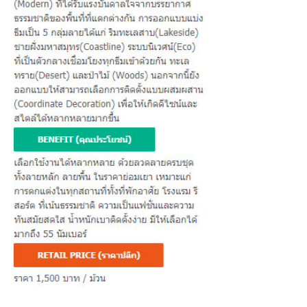
ต่
อ
เ
ร
า