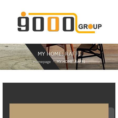
ห
น้
า
แ
ร
ก
MY HOME: RAFFI
เ
กี่
Homepage
MY HOME: RAFFI
ย
ว
กั
บ
เ
ร
า
สิ
น
ค้