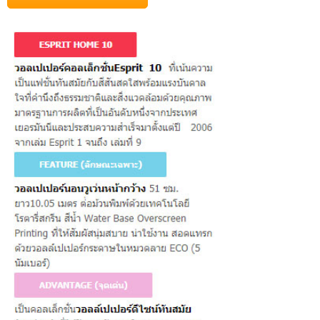
เ
ร
า
วิ
ธี
ก
า
ร
สั่
ง
ซื้
อ
บ
ท
ค
ว
า
ม
ติ
ด