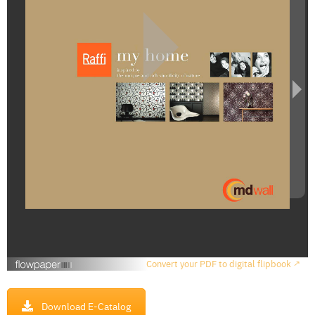
า
ข
อ
ง
เ
ร
า
โ
ป
ร
โ
ม
ชั่
น
บ
ริ
ก
า
Convert your PDF to digital flipbook ↗
ร
ข
อ
Download E-Catalog
ง