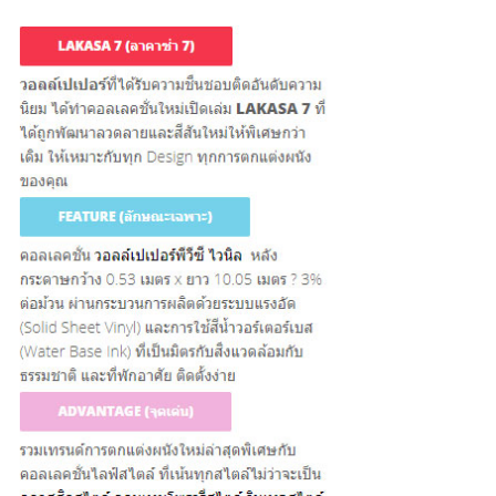
ต่
อ
เ
ร
า