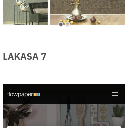
า
ข
อ
ง
เ
ร
า
โ
ป
LAKASA 7
ร
โ
ม
ชั่
น
บ
ริ
ก
า
ร
ข
อ
ง