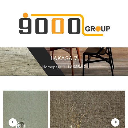
ห
น้
า
แ
ร
ก
LAKASA 7
เ
กี่
Homepage
LAKASA 7
ย
ว
กั
บ
เ
ร
า
สิ
น
ค้