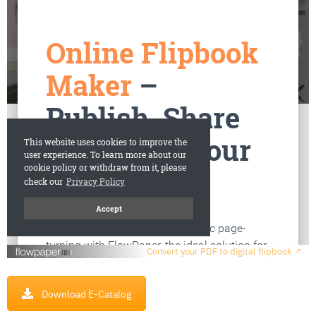
เ
ร
า
วิ
ธี
ก
า
ร
สั่
ง
ซื้
อ
บ
ท
ค
ว
า
Convert your PDF to digital flipbook ↗
ม
ติ
Download E-Catalog
ด