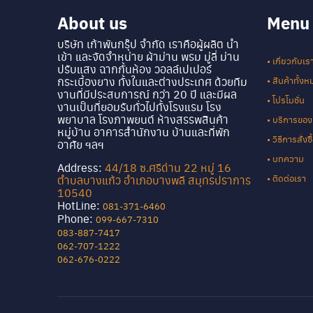
About us
Menu
บริษัท เก้าพันกรุ๊ป จำกัด เราคือผู้ผลิต นำ
เข้า และจัดจำหน่าย ผ้าม่าน พรม มู่ลี่ ม่าน
• เกี่ยวกับเร
ปรับแสง ฉากกั้นห้อง วอลล์เปเปอร์
กระเบื้องยาง ทั้งในและต่างประเทศ ด้วยทีม
• สินค้าทั้ง
งานที่มีประสบการณ์ กว่า 20 ปี และมีผล
• โปรโมชั่น
งานเป็นที่ยอมรับทั่วไปทั้งโรงแรม โรง
พยาบาล โรงภาพยนต์ ห้างสรรพสินค้า
• บริการของ
หมู่บ้าน อาคารสำนักงาน บ้านและที่พัก
• วิธีการสั่ง
อาศัย ฯลฯ
• บทความ
Address:
44/18 ซ.ศรีด่าน 22 หมู่ 16
• ติดต่อเรา
ตำบลบางแก้ว อำเภอบางพลี สมุทรปราการ
10540
HotLine:
081-371-6460
Phone:
099-667-7310
083-887-7417
062-707-1222
062-676-0222