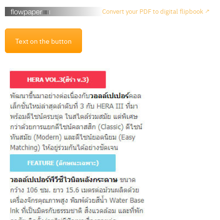
เ
Convert your PDF to digital flipbook ↗
ร
า
Text on the button
วิ
ธี
ก
า
ร
สั่
ง
ซื้
อ
บ
ท
ค
ว
า
ม
ติ
ด