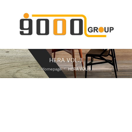
ห
น้
า
แ
ร
ก
HERA VOL.3
เ
กี่
Homepage
HERA VOL.3
ย
ว
กั
HERA VOL.3
บ
เ
ร
า
สิ
น
ค้