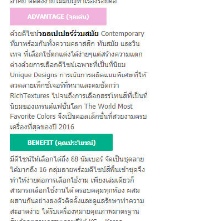
ต่
อ
เ
ร
า