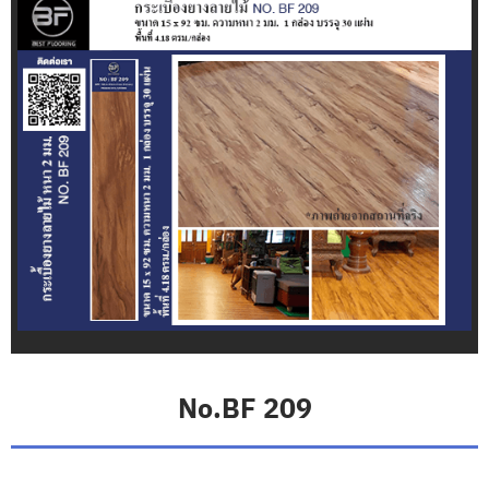
ชั่
น
บ
ริ
ก
า
ร
ข
อ
ง
เ
ร
า
วิ
ธี
ก
า
No.BF 209
ร
สั่
ง
ซื้
อ