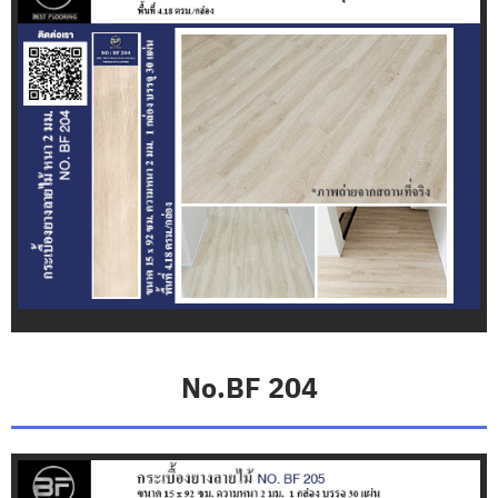
s
t
e
r
จำ
ห
น่
า
ย
ก
ร
ะ
เ
บื้
อ
ง
ย
า
No.BF 204
ง
S
T
A
R
F