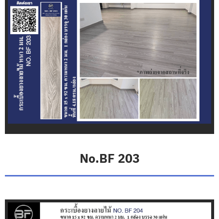
ก
ร
ะ
เ
บื้
อ
ง
ย
า
ง
ล
า
ย
ไ
ม้
T
No.BF 203
-
F
l
e
x
M
a