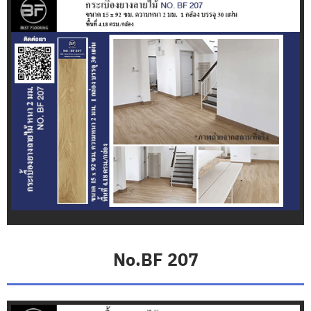
มู่
ลี่
ไ
ม้
&
มู่
ลี่
อ
ลู
มิ
เ
นี
ย
ม
ม่
า
น
No.BF 207
ป
รั
บ
แ
ส