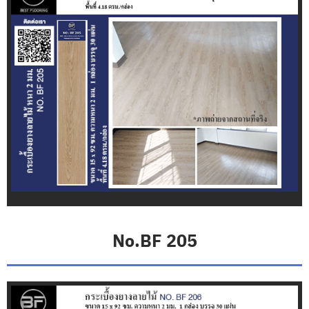
L
E
X
จำ
ห
น่
า
ย
ก
ร
ะ
เ
บื้
อ
ง
ย
า
No.BF 205
ง
D
y
n
o
f