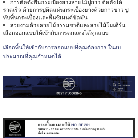
การติดตั้งพื้นกระเบื้องยางลายไม้ปูกาว ติดตั้งได้
อ
ง
รวดเร็ว ด้วยการปูติดแผ่นกระเบื้องยางด้วยกาวขาว ปู
ย
ทับพื้นกระเบื้องและพื้นซิเมนต์ขัดมัน
า
สวยงามด้วยลายไม้ธรรมชาติและลายไม้โมเดิร์น
ง
B
เลือกออกแบบให้เข้ากับการตกแต่งได้ทุกแบบ
E
S
เลือกพิ้นให้เข้ากับการออกแบบที่คุณต้องการ ในงบ
T
F
ประมาณที่คุณกำหนดได้
L
O
O
R
I
N
G
ก
ร
ะ
เ
บื้
อ