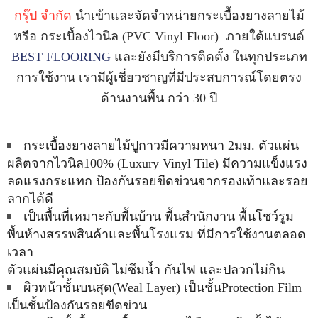
า
กรุ๊ป จำกัด
นำเข้าและจัดจำหน่ายกระเบื้องยางลายไม้
ข
อ
หรือ กระเบื้องไวนิล (PVC Vinyl Floor) ภายใต้แบรนด์
ง
BEST FLOORING
และยังมีบริการติดตั้ง ในทุกประเภท
เ
ร
การใช้งาน เรามีผู้เชี่ยวชาญที่มีประสบการณ์โดยตรง
า
ด้านงานพื้น กว่า 30 ปี
ก
ร
ะ
กระเบื้องยางลายไม้ปูกาวมีความหนา 2มม. ตัวแผ่น
เ
ผลิตจากไวนิล100% (Luxury Vinyl Tile) มีความแข็งแรง
บื้
อ
ลดแรงกระแทก ป้องกันรอยขีดข่วนจากรองเท้าและรอย
ง
ลากได้ดี
ย
เป็นพื้นที่เหมาะกับพื้นบ้าน พื้นสำนักงาน พื้นโชว์รูม
า
ง
พื้นห้างสรรพสินค้าและพื้นโรงแรม ที่มีการใช้งานตลอด
เวลา
ก
ตัวแผ่นมีคุณสมบัติ ไม่ซึมน้ำ กันไฟ และปลวกไม่กิน
ร
ผิวหน้าชั้นบนสุด(Weal Layer) เป็นชั้นProtection Film
ะ
เ
เป็นชั้นป้องกันรอยขีดข่วน
บื้