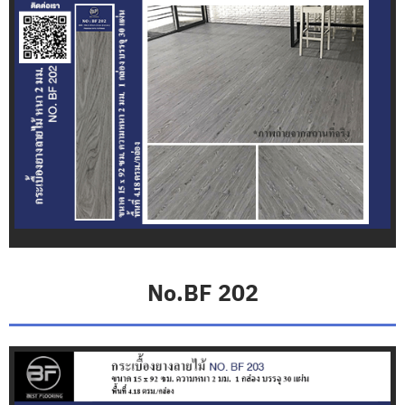
เ
บื้
อ
ง
ย
า
ง
ล
า
ย
หิ
น
B
E
S
T
F
No.BF 202
L
O
O
R
I
N
G