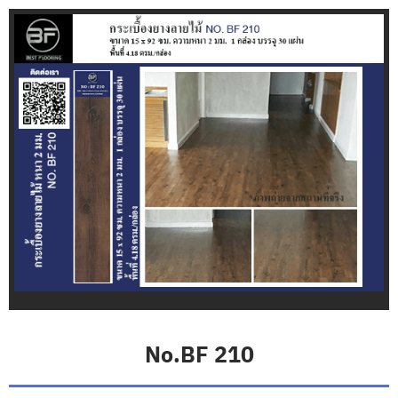
บ
ท
ค
ว
า
ม
ติ
ด
ต่
อ
เ
ร
า
No.BF 210