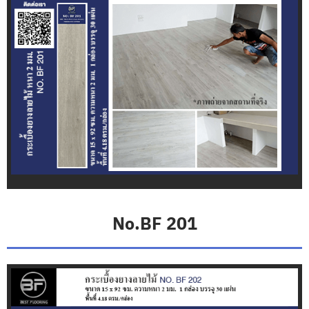
ง
ย
า
ง
ล
า
ย
ไ
ม้
B
E
S
T
F
L
O
O
R
No.BF 201
I
N
G
ก
ร
ะ