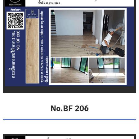
l
e
x
ว
อ
ล
เ
ป
เ
ป
อ
ร์
ติ
ด
ผ
นั
ง
No.BF 206
ผ้
า
ม่
า
น