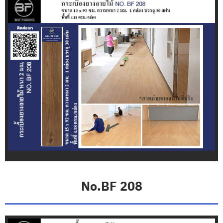
ง
ฉ
า
ก
กั้
น
ห้
อ
ง
พ
ร
ม
ปู
พื้
น
โ
No.BF 208
ป
ร
โ
ม